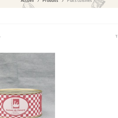
Accueil
Produits
Plats cuisinés
.
T